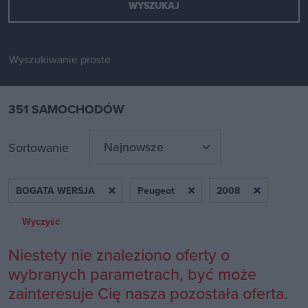
Wyszukiwanie proste
351 SAMOCHODÓW
Sortowanie
BOGATA WERSJA
Peugeot
2008
Wyczyść
Niestety nie znaleziono oferty o
wybranych parametrach, być może
zainteresuje Cię nasza pozostała oferta.