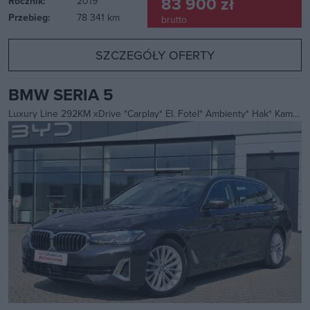
83 900 zł
Rocznik:
2019
Przebieg:
78 341 km
brutto
SZCZEGÓŁY OFERTY
BMW SERIA 5
Luxury Line 292KM xDrive *Carplay* El. Fotel* Ambienty* Hak* Kamera360* FV23%