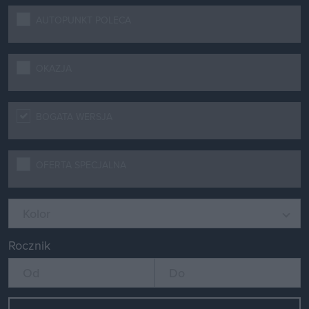
AUTOPUNKT POLECA
OKAZJA
BOGATA WERSJA
OFERTA SPECJALNA
Kolor
Rocznik
Od
Do