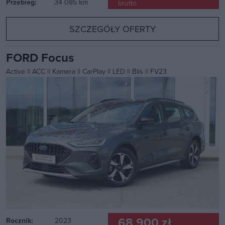
Przebieg:
34 085 km
brutto
SZCZEGÓŁY OFERTY
FORD Focus
Active || ACC || Kamera || CarPlay || LED || Blis || FV23
68 900 zł
Rocznik:
2023