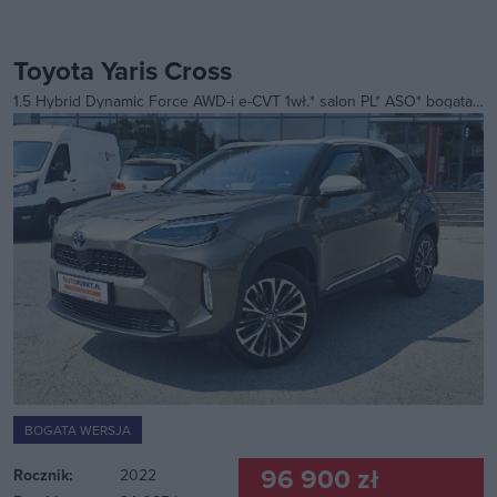
Toyota Yaris Cross
1.5 Hybrid Dynamic Force AWD-i e-CVT 1wł.* salon PL* ASO* bogata wersja* SMART* gwarancja*
BOGATA WERSJA
96 900 zł
Rocznik:
2022