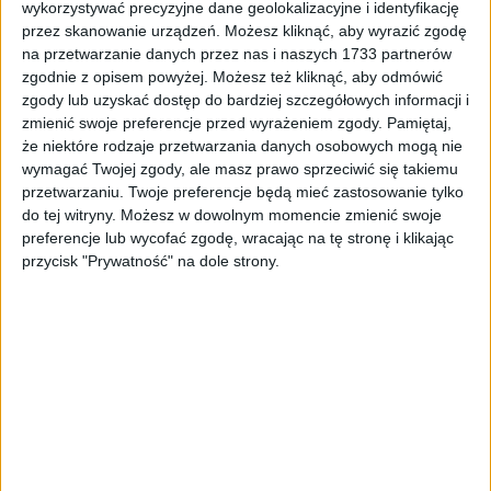
wykorzystywać precyzyjne dane geolokalizacyjne i identyfikację
przez skanowanie urządzeń. Możesz kliknąć, aby wyrazić zgodę
na przetwarzanie danych przez nas i naszych 1733 partnerów
69 900 zł
Rocznik:
2019
zgodnie z opisem powyżej. Możesz też kliknąć, aby odmówić
Przebieg:
72 233 km
brutto
zgody lub uzyskać dostęp do bardziej szczegółowych informacji i
zmienić swoje preferencje przed wyrażeniem zgody.
Pamiętaj,
że niektóre rodzaje przetwarzania danych osobowych mogą nie
SZCZEGÓŁY OFERTY
wymagać Twojej zgody, ale masz prawo sprzeciwić się takiemu
przetwarzaniu. Twoje preferencje będą mieć zastosowanie tylko
DS DS 7 Crossback
do tej witryny. Możesz w dowolnym momencie zmienić swoje
preferencje lub wycofać zgodę, wracając na tę stronę i klikając
RIVOLI | GWARANCJA | FV23% | I-WŁ | ASO | NAVI | El. Fotele z pamięcią | BLIS | Pakiet Zimowy | Tempomat ACC |
przycisk "Prywatność" na dole strony.