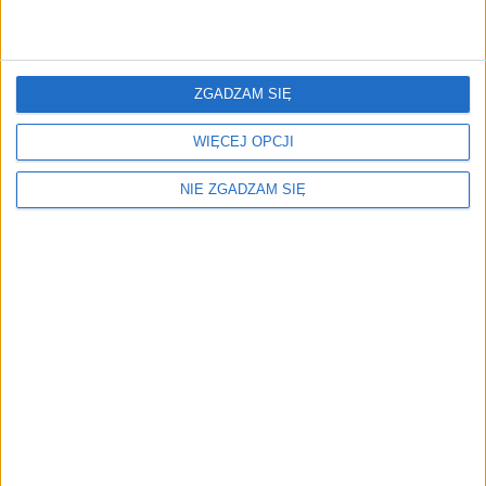
Move up! | Niski przebieg | Salon PL |
ZGADZAM SIĘ
WIĘCEJ OPCJI
NIE ZGADZAM SIĘ
32 900 zł
Rocznik:
2018
Przebieg:
58 782 km
brutto
SZCZEGÓŁY OFERTY
SUZUKI S-Cross