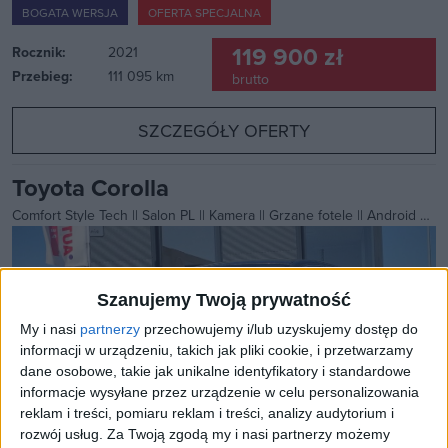
BOGATA WERSJA
OFERTA SPECJALNA
119 900 zł
Rocznik:
2021
Przebieg:
111 095 km
brutto
SZCZEGÓŁY OFERTY
Toyota Corolla
Comfort Style Tech || Salon PL || Kamera || Grzane fotele || Android auto/Carplay
Szanujemy Twoją prywatność
My i nasi
partnerzy
przechowujemy i/lub uzyskujemy dostęp do
informacji w urządzeniu, takich jak pliki cookie, i przetwarzamy
dane osobowe, takie jak unikalne identyfikatory i standardowe
informacje wysyłane przez urządzenie w celu personalizowania
reklam i treści, pomiaru reklam i treści, analizy audytorium i
rozwój usług.
Za Twoją zgodą my i nasi partnerzy możemy