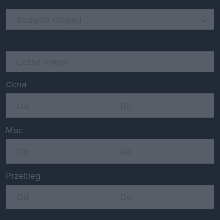
Skrzynia i napęd
Liczba miejsc
Cena
Moc
Przebieg