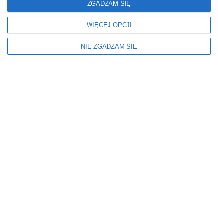
Allure 2.0 Blue HDi EAT8 Szyberdach* Skóra* Temp. Adapt.* Podgrz. Fotele* FV23%
ZGADZAM SIĘ
WIĘCEJ OPCJI
NIE ZGADZAM SIĘ
OKAZJA
Cena:
81 900 zł
Najniższa cena z 30 dni:
78 900 zł
Rocznik:
2020
78 900 zł
Przebieg:
122 486 km
brutto