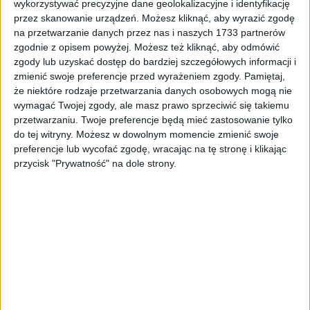
wykorzystywać precyzyjne dane geolokalizacyjne i identyfikację
przez skanowanie urządzeń. Możesz kliknąć, aby wyrazić zgodę
AUTOPUNKT POLECA
na przetwarzanie danych przez nas i naszych 1733 partnerów
zgodnie z opisem powyżej. Możesz też kliknąć, aby odmówić
zgody lub uzyskać dostęp do bardziej szczegółowych informacji i
OKAZJA
zmienić swoje preferencje przed wyrażeniem zgody.
Pamiętaj,
że niektóre rodzaje przetwarzania danych osobowych mogą nie
wymagać Twojej zgody, ale masz prawo sprzeciwić się takiemu
BOGATA WERSJA
przetwarzaniu. Twoje preferencje będą mieć zastosowanie tylko
do tej witryny. Możesz w dowolnym momencie zmienić swoje
preferencje lub wycofać zgodę, wracając na tę stronę i klikając
przycisk "Prywatność" na dole strony.
OFERTA SPECJALNA
Kolor
Rocznik
Od
Do