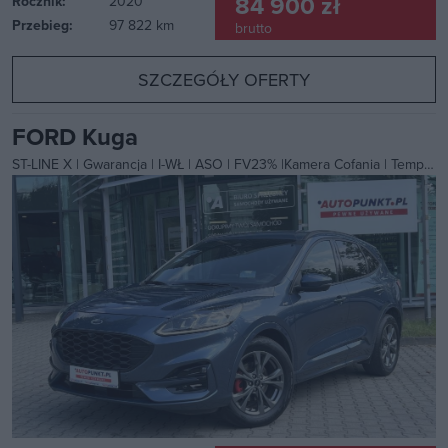
84 900 zł
Rocznik:
2020
Przebieg:
97 822 km
brutto
SZCZEGÓŁY OFERTY
FORD Kuga
ST-LINE X | Gwarancja | I-WŁ | ASO | FV23% |Kamera Cofania | Tempomat ACC | NAVI | Pakiet Zimowy |