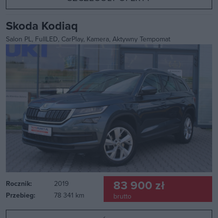
Skoda Kodiaq
Salon PL, FullLED, CarPlay, Kamera, Aktywny Tempomat
83 900 zł
Rocznik:
2019
Przebieg:
78 341 km
brutto