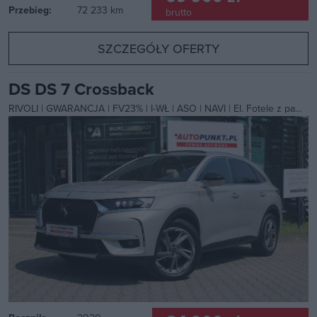
Przebieg:
72 233 km
brutto
SZCZEGÓŁY OFERTY
DS DS 7 Crossback
RIVOLI | GWARANCJA | FV23% | I-WŁ | ASO | NAVI | El. Fotele z pamięcią | BLIS | Pakiet Zimowy | Tempomat ACC |