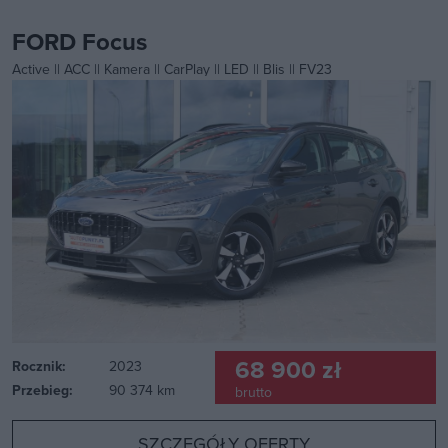
FORD Focus
Active || ACC || Kamera || CarPlay || LED || Blis || FV23
68 900 zł
Rocznik:
2023
Przebieg:
90 374 km
brutto
SZCZEGÓŁY OFERTY