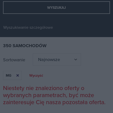
Wyszukiwanie szczegółowe
350 SAMOCHODÓW
Sortowanie
MG
Wyczyść
Niestety nie znaleziono oferty o
wybranych parametrach, być może
zainteresuje Cię nasza pozostała oferta.