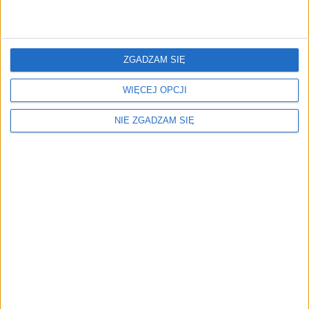
STYLE 2.0 TDI 200KM || Matrix || Kamera || Fotel z pamię|| Salon PL || FV23%
ZGADZAM SIĘ
WIĘCEJ OPCJI
NIE ZGADZAM SIĘ
OFERTA SPECJALNA
99 900 zł
Rocznik:
2022
Przebieg:
146 372 km
brutto
SZCZEGÓŁY OFERTY