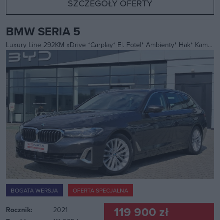
SZCZEGÓŁY OFERTY
BMW SERIA 5
Luxury Line 292KM xDrive *Carplay* El. Fotel* Ambienty* Hak* Kamera360* FV23%
BOGATA WERSJA
OFERTA SPECJALNA
119 900 zł
Rocznik:
2021