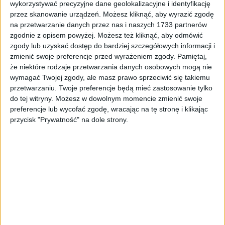
wykorzystywać precyzyjne dane geolokalizacyjne i identyfikację
BOGATA WERSJA
przez skanowanie urządzeń. Możesz kliknąć, aby wyrazić zgodę
na przetwarzanie danych przez nas i naszych 1733 partnerów
69 900 zł
Rocznik:
2020
zgodnie z opisem powyżej. Możesz też kliknąć, aby odmówić
Przebieg:
61 076 km
brutto
zgody lub uzyskać dostęp do bardziej szczegółowych informacji i
zmienić swoje preferencje przed wyrażeniem zgody.
Pamiętaj,
że niektóre rodzaje przetwarzania danych osobowych mogą nie
SZCZEGÓŁY OFERTY
wymagać Twojej zgody, ale masz prawo sprzeciwić się takiemu
przetwarzaniu. Twoje preferencje będą mieć zastosowanie tylko
SEAT Arona
do tej witryny. Możesz w dowolnym momencie zmienić swoje
preferencje lub wycofać zgodę, wracając na tę stronę i klikając
Salon PL, FullLED, DSG Automat, CarPlay, Asystent Parkowania,
przycisk "Prywatność" na dole strony.