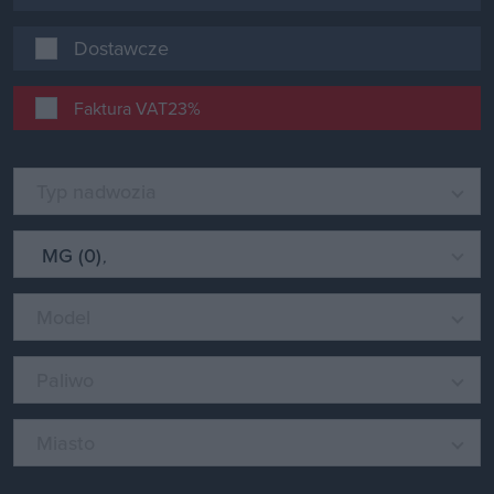
Dostawcze
Faktura VAT23%
Typ nadwozia
MG (0)
Model
Paliwo
Miasto