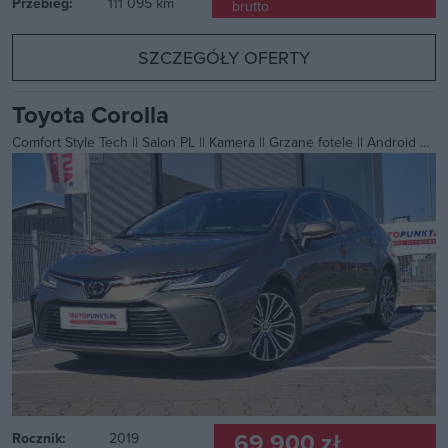
Przebieg:
111 095 km
brutto
SZCZEGÓŁY OFERTY
Toyota Corolla
Comfort Style Tech || Salon PL || Kamera || Grzane fotele || Android auto/Carplay
69 900 zł
Rocznik:
2019