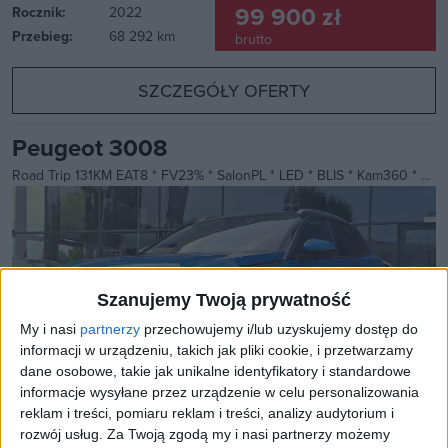
99 900 zł
Rocznik:
2022
Przebieg:
68 292 km
brutto
SZCZEGÓŁY OFERTY
Peugeot 3008
Road Trip 131KM EAT8 * FV23% * SalonPL * LED * BLIS * Kam360 * Podgrz.Fotele * Bezkluczyk * AA/AC
Szanujemy Twoją prywatność
My i nasi
partnerzy
przechowujemy i/lub uzyskujemy dostęp do
informacji w urządzeniu, takich jak pliki cookie, i przetwarzamy
dane osobowe, takie jak unikalne identyfikatory i standardowe
informacje wysyłane przez urządzenie w celu personalizowania
reklam i treści, pomiaru reklam i treści, analizy audytorium i
rozwój usług.
Za Twoją zgodą my i nasi partnerzy możemy