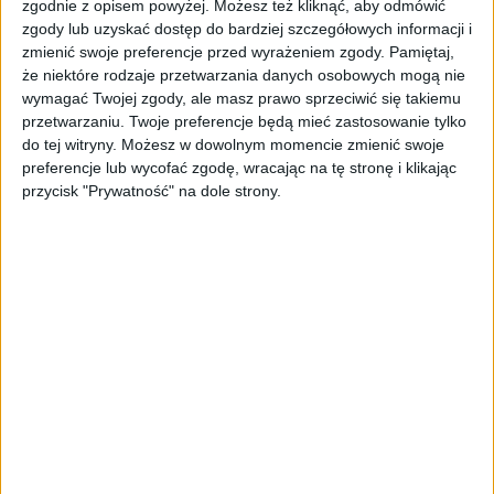
Pierwsza rejestracja:
2021-07-27
zgodnie z opisem powyżej. Możesz też kliknąć, aby odmówić
zgody lub uzyskać dostęp do bardziej szczegółowych informacji i
zmienić swoje preferencje przed wyrażeniem zgody.
Pamiętaj,
VIN:
KMHK2812GMU739533
że niektóre rodzaje przetwarzania danych osobowych mogą nie
wymagać Twojej zgody, ale masz prawo sprzeciwić się takiemu
przetwarzaniu. Twoje preferencje będą mieć zastosowanie tylko
Przebieg:
102 593 km
do tej witryny. Możesz w dowolnym momencie zmienić swoje
preferencje lub wycofać zgodę, wracając na tę stronę i klikając
przycisk "Prywatność" na dole strony.
Typ nadwozia:
SUV
Typ silnika:
benzynowy
Pojemność / moc:
998 [CM3] / 120 [KM]
Napęd:
2WD (na przednie koła)
Skrzynia biegów:
automatyczna dwusprzęgłowa
(DCT, DSG)