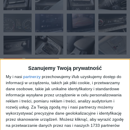
OKAZJA
BOGATA WERSJA
Szanujemy Twoją prywatność
My i nasi
partnerzy
przechowujemy i/lub uzyskujemy dostęp do
DANE I WYPOSAŻENIE
OPIS DODATKOWY
informacji w urządzeniu, takich jak pliki cookie, i przetwarzamy
dane osobowe, takie jak unikalne identyfikatory i standardowe
informacje wysyłane przez urządzenie w celu personalizowania
Numer oferty:
AAU05299IE
reklam i treści, pomiaru reklam i treści, analizy audytorium i
rozwój usług.
Za Twoją zgodą my i nasi partnerzy możemy
wykorzystywać precyzyjne dane geolokalizacyjne i identyfikację
Rocznik:
2021
przez skanowanie urządzeń. Możesz kliknąć, aby wyrazić zgodę
na przetwarzanie danych przez nas i naszych 1733 partnerów