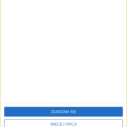
Samochód zarejestrowany na terenie RP
Gwarantowany przebieg
Bezwypadkowy
Samochód zakupiony od osoby prywatnej
Podobne oferty
Peugeot 3008
3
1199 cm
benzynowy 2020r.
SUV
69 900 zł
ZGADZAM SIĘ
SEAT Arona
WIĘCEJ OPCJI