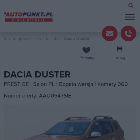
Strona główna
>
Znajdź auto
>
Dacia Duster
Porównaj
Drukuj
DACIA DUSTER
PRESTIGE | Salon PL | Bogata wersja | Kamery 360 |
Numer oferty: AAU05476IE