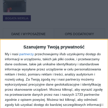
BOGATA WERSJA
DANE I WYPOSAŻENIE
OPIS DODATKOWY
Szanujemy Twoją prywatność
Numer oferty:
AAU05476IE
My i nasi
partnerzy
przechowujemy i/lub uzyskujemy dostęp do
informacji w urządzeniu, takich jak pliki cookie, i przetwarzamy
Rocznik:
2021
dane osobowe, takie jak unikalne identyfikatory i standardowe
informacje wysyłane przez urządzenie w celu personalizowania
reklam i treści, pomiaru reklam i treści, analizy audytorium i
Pierwsza rejestracja:
2021-07-28
rozwój usług.
Za Twoją zgodą my i nasi partnerzy możemy
wykorzystywać precyzyjne dane geolokalizacyjne i identyfikację
przez skanowanie urządzeń. Możesz kliknąć, aby wyrazić zgodę
VIN:
VF1HJD20667708594
na przetwarzanie danych przez nas i naszych 1733 partnerów
zgodnie z opisem powyżej. Możesz też kliknąć, aby odmówić
Przebieg:
102 393 km
zgody lub uzyskać dostęp do bardziej szczegółowych informacji i