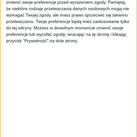
zmienić swoje preferencje przed wyrażeniem zgody.
Pamiętaj,
że niektóre rodzaje przetwarzania danych osobowych mogą nie
Typ nadwozia:
SUV
wymagać Twojej zgody, ale masz prawo sprzeciwić się takiemu
przetwarzaniu. Twoje preferencje będą mieć zastosowanie tylko
do tej witryny. Możesz w dowolnym momencie zmienić swoje
Typ silnika:
benzynowy + gaz
preferencje lub wycofać zgodę, wracając na tę stronę i klikając
przycisk "Prywatność" na dole strony.
Pojemność / moc:
999 [CM3] / 91 [KM]
Napęd:
2WD (na przednie koła)
Skrzynia biegów:
manualna
Kolor nadwozia:
złoty
ABS
ASR
Boczna poduszka powietrzna kierowcy
Centralny zamek sterowany pilotem