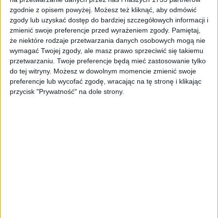
Rocznik:
2022
zgodnie z opisem powyżej. Możesz też kliknąć, aby odmówić
zgody lub uzyskać dostęp do bardziej szczegółowych informacji i
zmienić swoje preferencje przed wyrażeniem zgody.
Pamiętaj,
Pierwsza rejestracja:
2022-02-10
że niektóre rodzaje przetwarzania danych osobowych mogą nie
wymagać Twojej zgody, ale masz prawo sprzeciwić się takiemu
VIN:
VF3M45GFUNS026010
przetwarzaniu. Twoje preferencje będą mieć zastosowanie tylko
do tej witryny. Możesz w dowolnym momencie zmienić swoje
preferencje lub wycofać zgodę, wracając na tę stronę i klikając
Przebieg:
123 795 km
przycisk "Prywatność" na dole strony.
Typ nadwozia:
SUV
Typ silnika:
benzynowy
Pojemność / moc:
1 598 [CM3] / 180 [KM]
Napęd:
2WD (na przednie koła)