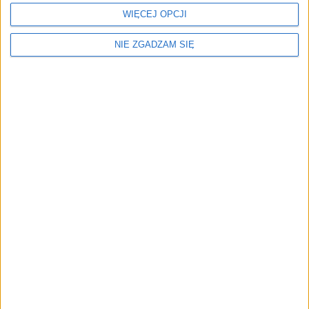
WIĘCEJ OPCJI
FORD Kuga
3
2488 cm
hybrydowy 2023r.
NIE ZGADZAM SIĘ
SUV
99 900 zł
SUZUKI S-Cross
3
1373 cm
benzynowy 2024r.
SUV
92 900 zł
Odkupimy Twój samochód
Prosty i wygodny sposób na wymianę samochodu