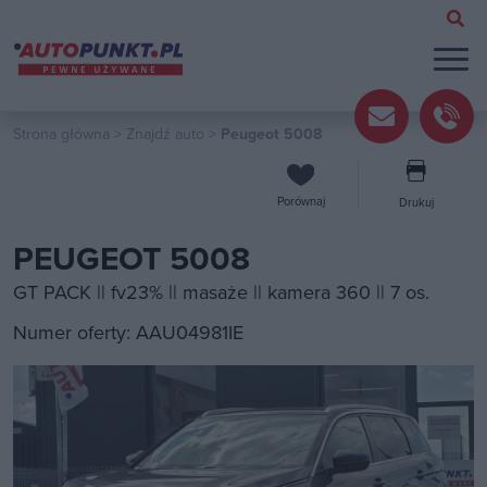
Strona główna
>
Znajdź auto
>
Peugeot 5008
Porównaj
Drukuj
PEUGEOT 5008
GT PACK || fv23% || masaże || kamera 360 || 7 os.
Numer oferty: AAU04981IE