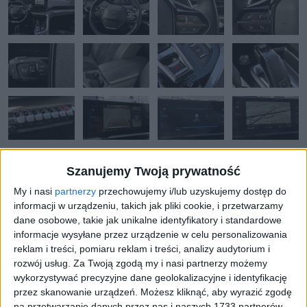
Szanujemy Twoją prywatność
My i nasi
partnerzy
przechowujemy i/lub uzyskujemy dostęp do
informacji w urządzeniu, takich jak pliki cookie, i przetwarzamy
dane osobowe, takie jak unikalne identyfikatory i standardowe
DANE I WYPOSAŻENIE
OPIS DODATKOWY
informacje wysyłane przez urządzenie w celu personalizowania
reklam i treści, pomiaru reklam i treści, analizy audytorium i
rozwój usług.
Za Twoją zgodą my i nasi partnerzy możemy
Numer oferty:
AAU04981IE
wykorzystywać precyzyjne dane geolokalizacyjne i identyfikację
przez skanowanie urządzeń. Możesz kliknąć, aby wyrazić zgodę
na przetwarzanie danych przez nas i naszych 1733 partnerów