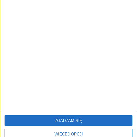
Samochód zarejestrowany na terenie RP
Gwarantowany przebieg
Bezwypadkowy
Samochód zakupiony od osoby prywatnej
Podobne oferty
HYUNDAI i30
3
998 cm
benzynowy 2022r.
Auta miejskie
49 900 zł
ZGADZAM SIĘ
Renault Clio
WIĘCEJ OPCJI