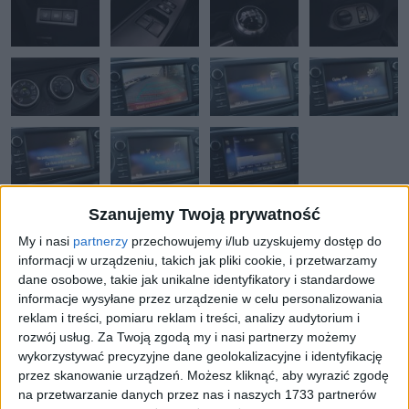
AUTOPUNKT POLECA
Szanujemy Twoją prywatność
My i nasi
partnerzy
przechowujemy i/lub uzyskujemy dostęp do
informacji w urządzeniu, takich jak pliki cookie, i przetwarzamy
DANE I WYPOSAŻENIE
OPIS DODATKOWY
dane osobowe, takie jak unikalne identyfikatory i standardowe
informacje wysyłane przez urządzenie w celu personalizowania
reklam i treści, pomiaru reklam i treści, analizy audytorium i
Numer oferty:
AAU05750IE
rozwój usług.
Za Twoją zgodą my i nasi partnerzy możemy
wykorzystywać precyzyjne dane geolokalizacyjne i identyfikację
Rocznik:
2019
przez skanowanie urządzeń. Możesz kliknąć, aby wyrazić zgodę
na przetwarzanie danych przez nas i naszych 1733 partnerów