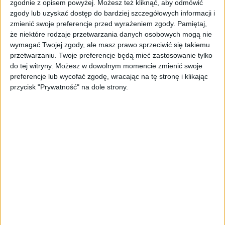
zgodnie z opisem powyżej. Możesz też kliknąć, aby odmówić
Pierwsza rejestracja:
2019-04-04
zgody lub uzyskać dostęp do bardziej szczegółowych informacji i
zmienić swoje preferencje przed wyrażeniem zgody.
Pamiętaj,
że niektóre rodzaje przetwarzania danych osobowych mogą nie
VIN:
VNKKG3D390A132928
wymagać Twojej zgody, ale masz prawo sprzeciwić się takiemu
przetwarzaniu. Twoje preferencje będą mieć zastosowanie tylko
do tej witryny. Możesz w dowolnym momencie zmienić swoje
Przebieg:
127 926 km
preferencje lub wycofać zgodę, wracając na tę stronę i klikając
przycisk "Prywatność" na dole strony.
Typ nadwozia:
Auta miejskie
Typ silnika:
benzynowy
Pojemność / moc:
1 496 [CM3] / 112 [KM]
Napęd:
2WD (na przednie koła)
Skrzynia biegów:
manualna