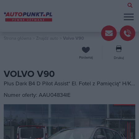
Strona główna
>
Znajdź auto
>
Volvo V90
Porównaj
Drukuj
VOLVO V90
Plus Dark B4 D Pilot Assist* El. Fotel z Pamięcią* H/K* El. klapa* FV23%
Numer oferty: AAU04834IE