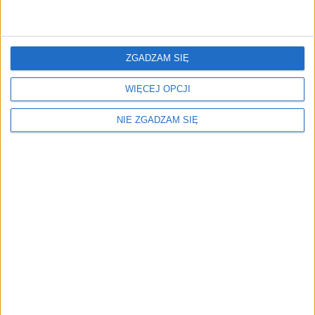
BMW SERIA 5
3
1998 cm
hybryda plug-in
2021r. Kombi
ZGADZAM SIĘ
119 900 zł
WIĘCEJ OPCJI
NIE ZGADZAM SIĘ
Volvo V60
3
1969 cm
diesel 2022r. Kombi
116 900 zł
Mercedes-Benz Klasa C
3
1993 cm
diesel 2022r. Kombi
122 500 zł