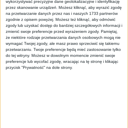
wykorzystywać precyzyjne dane geolokalizacyjne i identyfikację
przez skanowanie urządzeń. Możesz kliknąć, aby wyrazić zgodę
na przetwarzanie danych przez nas i naszych 1733 partnerów
DANE I WYPOSAŻENIE
OPIS DODATKOWY
zgodnie z opisem powyżej. Możesz też kliknąć, aby odmówić
zgody lub uzyskać dostęp do bardziej szczegółowych informacji i
zmienić swoje preferencje przed wyrażeniem zgody.
Pamiętaj,
Numer oferty:
AAU04834IE
że niektóre rodzaje przetwarzania danych osobowych mogą nie
wymagać Twojej zgody, ale masz prawo sprzeciwić się takiemu
Rocznik:
2022
przetwarzaniu. Twoje preferencje będą mieć zastosowanie tylko
do tej witryny. Możesz w dowolnym momencie zmienić swoje
preferencje lub wycofać zgodę, wracając na tę stronę i klikając
Pierwsza rejestracja:
2022-12-06
przycisk "Prywatność" na dole strony.
VIN:
YV1PWK5V4P1189344
Przebieg:
119 478 km
Typ nadwozia:
Kombi