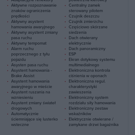
Aktywne rozpoznawanie
Centralny zamek
znaków ograniczenia
sterowany pilotem
prędkości
Czujnik deszczu
Aktywny asystent
Czujnik zmierzchu
hamowania awaryjnego
Częściowo skórzane
Aktywny asystent zmiany
siedzenia
pasa ruchu
Dach otwierany
Aktywny tempomat
elektrycznie
Alarm ruchu
Dach panoramiczny
poprzecznego z tyłu
ESP
pojazdu
Ekran dotykowy systemu
Asysten pasa ruchu
multimedialnego
Asystent hamowania -
Elektroniczna kontrola
Brake Assist
ciśnienia w oponach
Asystent hamowania
Elektroniczna regul.
awaryjnego w mieście
charakterystyki
Asystent ruszania na
zawieszenia
wzniesieniu
Elektroniczny system
Asystent zmiany świateł
rozdziału siły hamowania
drogowych
Elektroniczny zestaw
Automatycznie
wskaźników
ściemniające się lusterko
Elektrycznie otwierane /
wsteczne
zamykane drzwi bagażnika