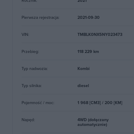
Rocznik:
2021
Pierwsza rejestracja:
2021-09-30
VIN:
TMBLK0NX5NY023473
Przebieg:
118 229 km
Typ nadwozia:
Kombi
Typ silnika:
diesel
Pojemność / moc:
1 968 [CM3] / 200 [KM]
Napęd:
4WD (dołączany
automatycznie)