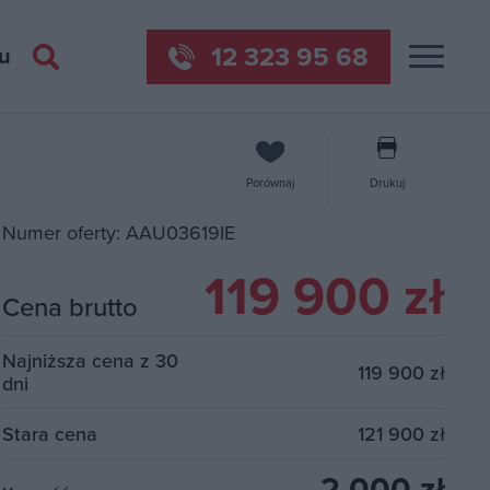
12 323 95 68
u
Porównaj
Drukuj
Numer oferty: AAU03619IE
119 900 zł
Cena brutto
Najniższa cena z 30
119 900 zł
dni
Stara cena
121 900 zł
2 000 zł