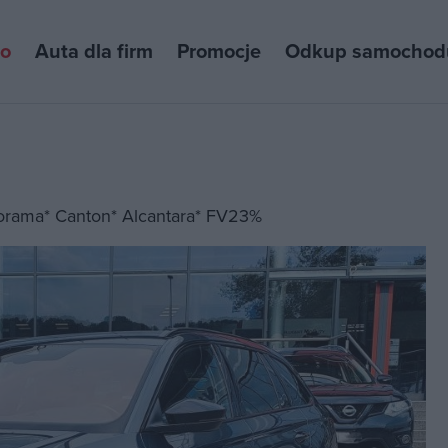
to
Auta dla firm
Promocje
Odkup samochod
norama* Canton* Alcantara* FV23%