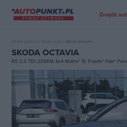
Znajdź au
Strona główna
>
Znajdź auto
>
Skoda Octavia
SKODA OCTAVIA
RS 2.0 TDI 200KM 4x4 Matrix* El. Fotele* Hak* Pa