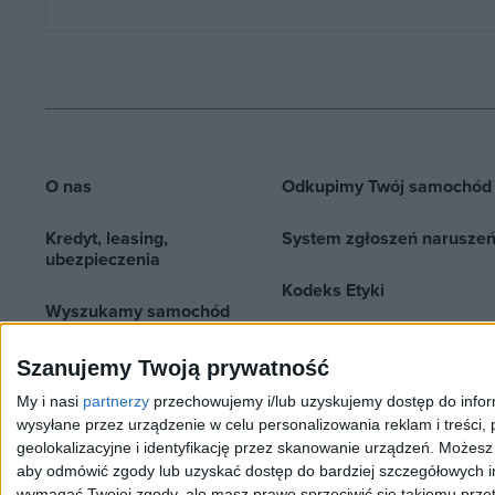
O nas
Odkupimy Twój samochód
Kredyt, leasing,
System zgłoszeń narusze
ubezpieczenia
Kodeks Etyki
Wyszukamy samochód
dla Ciebie
Szanujemy Twoją prywatność
Kontakt
My i nasi
partnerzy
przechowujemy i/lub uzyskujemy dostęp do informa
wysyłane przez urządzenie w celu personalizowania reklam i treści, p
Dane zawarte na stronie podane są wyłą
geolokalizacyjne i identyfikację przez skanowanie urządzeń. Możes
aby odmówić zgody lub uzyskać dostęp do bardziej szczegółowych in
wymagać Twojej zgody, ale masz prawo sprzeciwić się takiemu przet