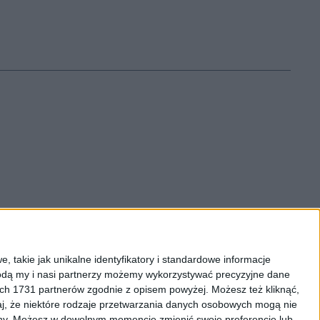
, takie jak unikalne identyfikatory i standardowe informacje
dą my i nasi partnerzy możemy wykorzystywać precyzyjne dane
rozumieniu przepisów kodeksu cywilnego.
ych 1731 partnerów zgodnie z opisem powyżej. Możesz też kliknąć,
j, że niektóre rodzaje przetwarzania danych osobowych mogą nie
ryny. Możesz w dowolnym momencie zmienić swoje preferencje lub