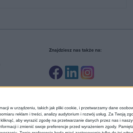
Znajdziesz nas także na:
ń
cji w urządzeniu, takich jak pliki cookie, i przetwarzamy dane osobowe
omiaru reklam i treści, analizy audytorium i rozwój usług.
Za Twoją zgo
cznie w celach informacyjnych i nie stanowią oferty zawarcia umowy w 
z kliknąć, aby wyrazić zgodę na przetwarzanie danych przez nas i nasz
formacji i zmienić swoje preferencje przed wyrażeniem zgody.
Pamięta
warzaniu. Twoje preferencje będą mieć zastosowanie tylko do tej wit