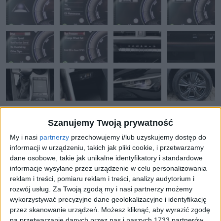
Szanujemy Twoją prywatność
My i nasi
partnerzy
przechowujemy i/lub uzyskujemy dostęp do
informacji w urządzeniu, takich jak pliki cookie, i przetwarzamy
dane osobowe, takie jak unikalne identyfikatory i standardowe
DANE I WYPOSAŻENIE
OPIS DODATKOWY
informacje wysyłane przez urządzenie w celu personalizowania
reklam i treści, pomiaru reklam i treści, analizy audytorium i
rozwój usług.
Za Twoją zgodą my i nasi partnerzy możemy
Numer oferty:
AAU04265IE
wykorzystywać precyzyjne dane geolokalizacyjne i identyfikację
przez skanowanie urządzeń. Możesz kliknąć, aby wyrazić zgodę
na przetwarzanie danych przez nas i naszych 1733 partnerów