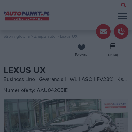
Strona główna
>
Znajdź auto
>
Lexus UX
Porównaj
Drukuj
LEXUS UX
Business Line | Gwarancja | I-WŁ | ASO | FV23% | Kamery Cofania | Android Auto | Automat | Podgrzewane Fotele | Skóra | Tempomat |
Numer oferty: AAU04265IE