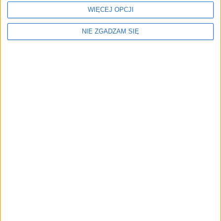
WIĘCEJ OPCJI
FORD Kuga
3
2488 cm
hybrydowy 2023r.
NIE ZGADZAM SIĘ
SUV
99 900 zł
SUZUKI S-Cross
3
1373 cm
benzynowy 2024r.
SUV
92 900 zł
Odkupimy Twój samochód
Prosty i wygodny sposób na wymianę samochodu