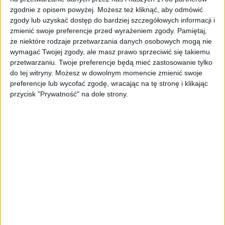
Rocznik:
2021
zgodnie z opisem powyżej. Możesz też kliknąć, aby odmówić
zgody lub uzyskać dostęp do bardziej szczegółowych informacji i
zmienić swoje preferencje przed wyrażeniem zgody.
Pamiętaj,
Pierwsza rejestracja:
2021-09-21
że niektóre rodzaje przetwarzania danych osobowych mogą nie
wymagać Twojej zgody, ale masz prawo sprzeciwić się takiemu
VIN:
JTHY65BH302105197
przetwarzaniu. Twoje preferencje będą mieć zastosowanie tylko
do tej witryny. Możesz w dowolnym momencie zmienić swoje
preferencje lub wycofać zgodę, wracając na tę stronę i klikając
Przebieg:
40 979 km
przycisk "Prywatność" na dole strony.
Typ nadwozia:
SUV
Typ silnika:
hybrydowy
Pojemność / moc:
1 987 [CM3] / 184 [KM]
Napęd:
2WD (na przednie koła)