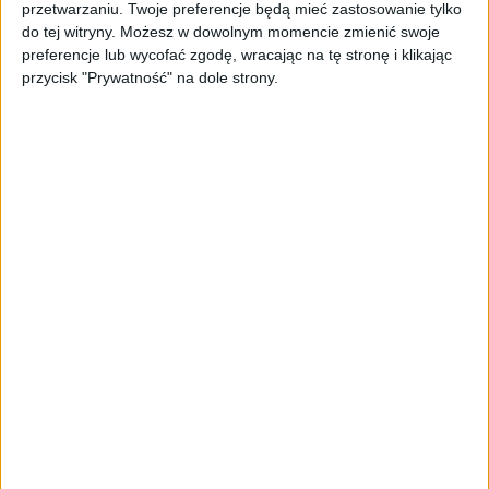
Pierwsza rejestracja:
2023-07-20
przetwarzaniu. Twoje preferencje będą mieć zastosowanie tylko
do tej witryny. Możesz w dowolnym momencie zmienić swoje
preferencje lub wycofać zgodę, wracając na tę stronę i klikając
VIN:
WBA78FF0808D29242
przycisk "Prywatność" na dole strony.
Przebieg:
73 740 km
Typ nadwozia:
Sedan
Typ silnika:
benzynowy
Pojemność / moc:
1 998 [CM3] / 184 [KM]
Napęd:
4WD (stały)
Skrzynia biegów:
automatyczna dwusprzęgłowa
(DCT, DSG)