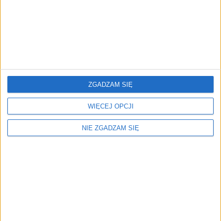
Kraj pochodzenia:
Francja
Samochód zarejestrowany na terenie RP
Gwarantowany przebieg
Bezwypadkowy
ZGADZAM SIĘ
Podobne oferty
WIĘCEJ OPCJI
NIE ZGADZAM SIĘ
Audi A5
3
1984 cm
benzynowy 2022r.
Sedan
109 900 zł