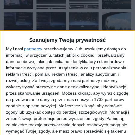
Szanujemy Twoją prywatność
My i nasi
partnerzy
przechowujemy i/lub uzyskujemy dostęp do
informacji w urządzeniu, takich jak pliki cookie, i przetwarzamy
dane osobowe, takie jak unikalne identyfikatory i standardowe
OKAZJA
informacje wysyłane przez urządzenie w celu personalizowania
reklam i treści, pomiaru reklam i treści, analizy audytorium i
rozwój usług.
Za Twoją zgodą my i nasi partnerzy możemy
DANE I WYPOSAŻENIE
OPIS DODATKOWY
wykorzystywać precyzyjne dane geolokalizacyjne i identyfikację
przez skanowanie urządzeń. Możesz kliknąć, aby wyrazić zgodę
na przetwarzanie danych przez nas i naszych 1733 partnerów
Numer oferty:
AAU04351IE
zgodnie z opisem powyżej. Możesz też kliknąć, aby odmówić
zgody lub uzyskać dostęp do bardziej szczegółowych informacji i
Rocznik:
2023
zmienić swoje preferencje przed wyrażeniem zgody.
Pamiętaj,
że niektóre rodzaje przetwarzania danych osobowych mogą nie
wymagać Twojej zgody, ale masz prawo sprzeciwić się takiemu