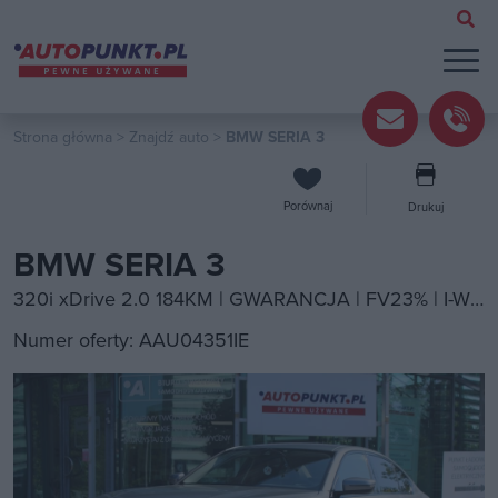
Strona główna
>
Znajdź auto
>
BMW SERIA 3
Porównaj
Drukuj
BMW SERIA 3
320i xDrive 2.0 184KM | GWARANCJA | FV23% | I-WŁ | ASO | NAVI | LED | BLIS | Podgrzewane Fotele | Tempomat | HUD | Android Auto |
Numer oferty: AAU04351IE